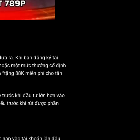
ưa ra. Khi bạn đăng ký tài
g hoặc một mức thưởng cố định
h “tặng 88K miễn phí cho tân
 trước khi đầu tư lớn hơn vào
iểu trước khi rút được phần
c nạp vào tài khoản lần đầu