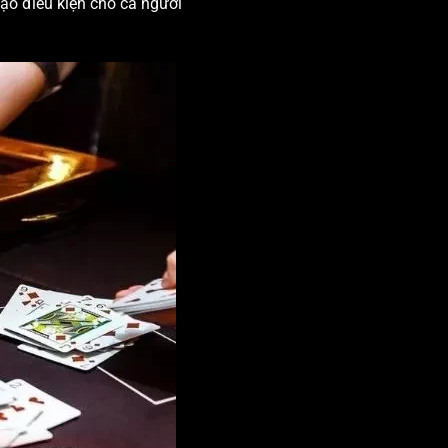
ạo điều kiện cho cả người