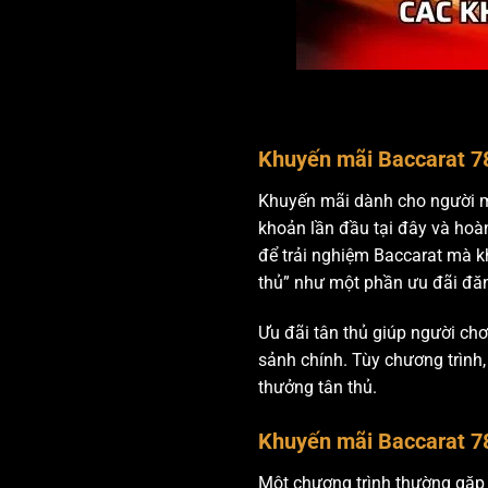
Khuyến mãi Baccarat 7
Khuyến mãi dành cho người mớ
khoản lần đầu tại đây và hoà
để trải nghiệm Baccarat mà k
thủ” như một phần ưu đãi đăn
Ưu đãi tân thủ giúp người chơ
sảnh chính. Tùy chương trình,
thưởng tân thủ.
Khuyến mãi Baccarat 7
Một chương trình thường gặp k