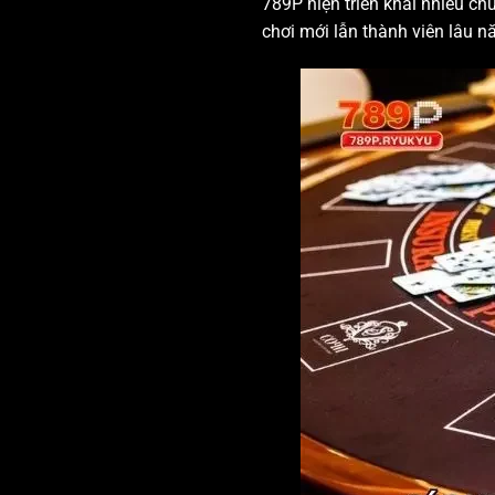
789P hiện triển khai nhiều c
chơi mới lẫn thành viên lâu 