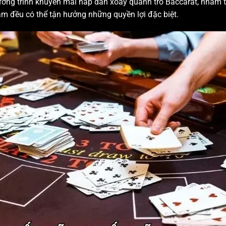
hương trình khuyến mãi hấp dẫn xoay quanh trò Baccarat, nhằm t
năm đều có thể tận hưởng những quyền lợi đặc biệt.