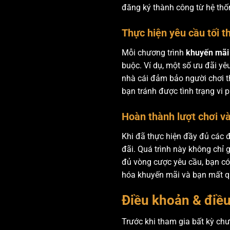
đăng ký thành công từ hệ th
Thực hiện yêu cầu tối t
Mỗi chương trình
khuyến mãi
buộc. Ví dụ, một số ưu đãi y
nhà cái đảm bảo người chơi th
bạn tránh được tình trạng vi 
Hoàn thành lượt chơi v
Khi đã thực hiện đầy đủ các đ
đãi. Quá trình này không chỉ 
đủ vòng cược yêu cầu, bạn có 
hóa khuyến mãi và bạn mất qu
Điều khoản & điề
Trước khi tham gia bất kỳ chư