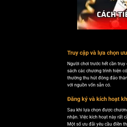
Truy cập và lựa chọn ư
Người chơi trước hết cần tru
sách các chương trình hiện có
thường thu hút đông đảo thàn
với nguồn vốn sẵn có.
Đăng ký và kích hoạt 
Sau khi lựa chọn được chương
nhận. Việc kích hoạt này rất 
Một số ưu đãi yêu cầu điền t