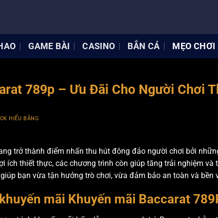
HAO
GAME BÀI
CASINO
BẮN CÁ
MẸO CHƠI
arat 789p – Ưu Đãi Cho Người Chơi 
CK HIẾU BẰNG
ng trở thành điểm nhấn thu hút đông đảo người chơi bởi những
ợi ích thiết thực, các chương trình còn giúp tăng trải nghiệm và
giúp bạn vừa tận hưởng trò chơi, vừa đảm bảo an toàn và bền 
 khuyến mãi Khuyến mãi Baccarat 789