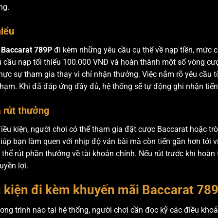
ống.
hiểu
 Baccarat 789P
đi kèm những yêu cầu cụ thể về nạp tiền, mức 
êu cầu nạp tối thiểu 100.000 VNĐ và hoàn thành một số vòng cượ
ực sự tham gia thay vì chỉ nhận thưởng. Việc nắm rõ yêu cầu tố
phạm. Khi đã đáp ứng đầy đủ, hệ thống sẽ tự động ghi nhận tiế
à rút thưởng
iều kiện, người chơi có thể tham gia đặt cược Baccarat hoặc tr
giúp bạn làm quen với nhịp độ ván bài mà còn tiến gần hơn tới 
thể rút phần thưởng về tài khoản chính. Nếu rút trước khi hoàn 
yền lợi.
u kiện đi kèm khuyến mãi Baccarat 78
ơng trình nào tại hệ thống, người chơi cần đọc kỹ các điều khoả