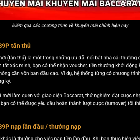
Điểm qua các chương trình về khuyến mãi chính hiện nay
89P tân thủ
i (tân thủ) là một trong những ưu đãi nổi bật nhà cái thường đ
n tất xác minh, bạn có thể nhận voucher, tiền thưởng khởi độn
hông cần vốn ban đầu cao. Ví dụ, hệ thống từng có chương trìn
g ký.
i mới làm quen với giao diện Baccarat, thử nghiệm đặt cược nhẹ
 bạn có thể được yêu cầu hoàn thành lượt cược (turnover) tối th
89P nạp lần đầu / thưởng nạp
hác là thưởng cho việc nạp tiền lần đầu. Khi bạn thực hiện việ