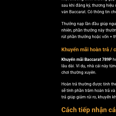
sau khi đăng ký, thương hiệu 
ván Baccarat. Có thông tin c
Thưởng nạp lần đầu giúp ngườ
nhiên, phần thưởng này thường
rút phần thưởng hoặc vốn + t
Khuyến mãi hoàn trả / 
Khuyến mãi Baccarat 789P
ho
lâu dài. Ví dụ, nhà cái này t
chơi thường xuyên.
Hoàn trả thường được tính the
sẽ tính phần trăm hoàn trả và 
trả giúp giảm rủi ro, khuyến k
Cách tiếp nhận c