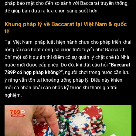
pháp bảo mật cho đến so sánh với Baccarat truyền thống,
để giúp bạn đưa ra lựa chọn sáng suốt hơn.
Khung pháp lý về Baccarat tại Việt Nam & quốc
tế
Tại Việt Nam, pháp luật hiện hành chưa cho phép triển khai
rộng rãi các hoạt động cá cược trực tuyến như Baccarat.
Chỉ một số ít dự án thí điểm có sự quản lý chặt chẽ từ Nhà
nước mới được cấp phép. Do đó, khi đặt câu hỏi “
Baccarat
789P có hợp pháp không
?”, người chơi trong nước cần lưu
ý rằng vẫn tồn tại khoảng trống pháp lý. Điều này khiến
mỗi cá nhân phải cân nhắc kỹ trước khi tham gia trải
nghiệm.