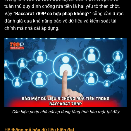
tuân thủ quy định chống rửa tiền là hai yếu tố then chốt.
Vậy “
Baccarat 789P có hợp pháp không
?” cũng cần được
đánh giá qua khả năng bảo vệ dữ liệu và kiểm soát tài
chính mà nhà cái áp dụng.
Các biện pháp nhà cái áp dụng tăng tính bảo mật tại đây
Hệ thống mã hóa dữ liệu hiện đại