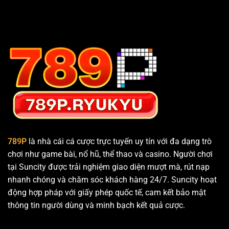
789P
là nhà cái cá cược trực tuyến uy tín với đa dạng trò
chơi như game bài, nổ hũ, thể thao và casino. Người chơi
tại Suncity được trải nghiệm giao diện mượt mà, rút nạp
nhanh chóng và chăm sóc khách hàng 24/7. Suncity hoạt
động hợp pháp với giấy phép quốc tế, cam kết bảo mật
thông tin người dùng và minh bạch kết quả cược.