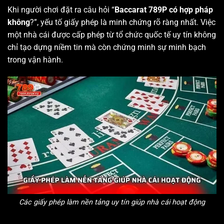
Khi người chơi đặt ra câu hỏi “
Baccarat 789P có hợp pháp
không
?”, yếu tố giấy phép là minh chứng rõ ràng nhất. Việc
một nhà cái được cấp phép từ tổ chức quốc tế uy tín không
chỉ tạo dựng niềm tin mà còn chứng minh sự minh bạch
trong vận hành.
Các giấy phép làm nền tảng uy tín giúp nhà cái hoạt động