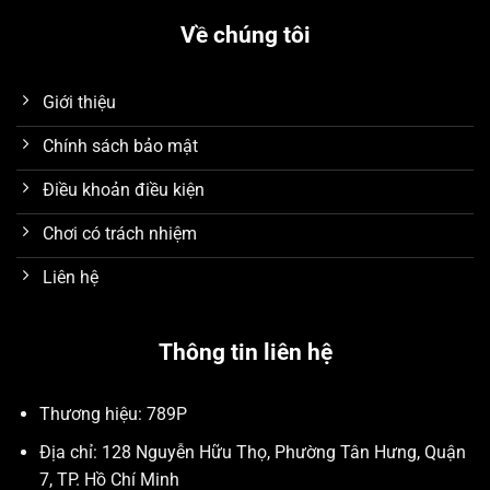
Về chúng tôi
Giới thiệu
Chính sách bảo mật
Điều khoản điều kiện
Chơi có trách nhiệm
Liên hệ
Thông tin liên hệ
Thương hiệu: 789P
Địa chỉ: 128 Nguyễn Hữu Thọ, Phường Tân Hưng, Quận
7, TP. Hồ Chí Minh