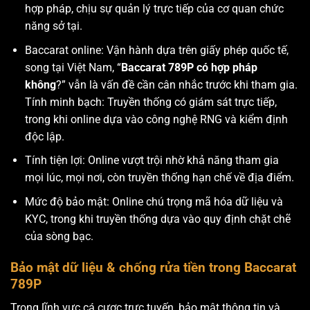
hợp pháp, chịu sự quản lý trực tiếp của cơ quan chức
năng sở tại.
Baccarat online: Vận hành dựa trên giấy phép quốc tế,
song tại Việt Nam, “
Baccarat 789P có hợp pháp
không
?” vẫn là vấn đề cần cân nhắc trước khi tham gia.
Tính minh bạch: Truyền thống có giám sát trực tiếp,
trong khi online dựa vào công nghệ RNG và kiểm định
độc lập.
Tính tiện lợi: Online vượt trội nhờ khả năng tham gia
mọi lúc, mọi nơi, còn truyền thống hạn chế về địa điểm.
Mức độ bảo mật: Online chú trọng mã hóa dữ liệu và
KYC, trong khi truyền thống dựa vào quy định chặt chẽ
của sòng bạc.
Bảo mật dữ liệu & chống rửa tiền trong Baccarat
789P
Trong lĩnh vực cá cược trực tuyến, bảo mật thông tin và