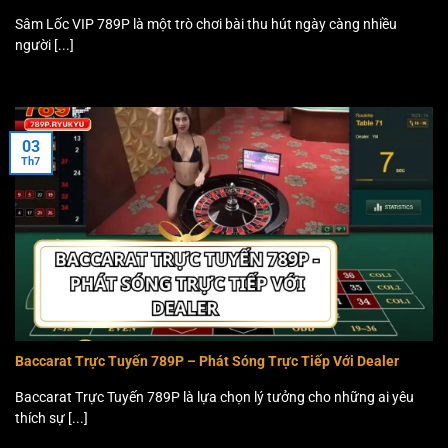
Sâm Lốc VIP 789P là một trò chơi bài thu hút ngày càng nhiều
người [...]
03
Th7
Baccarat Trực Tuyến 789P – Phát Sóng Trực Tiếp Với Dealer
Baccarat Trực Tuyến 789P là lựa chọn lý tưởng cho những ai yêu
thích sự [...]